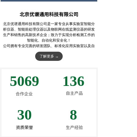
北京优谱通用科技有限公司
北京优谱通用科技有限公司是一家专业从事实验室智能分
析仪器、智能前处理仪器以及物联网在线监测仪器的研发
生产和销售的高新技术企业；致力于实现分析检测工作的
智能化、自动化和安全化！
公司拥有专业完善的研发团队、标准化应用实验室以及自
主知识产权的核心技术，与多家高校科研单位建立了长期
了解更多 →
产学研合作机制，开发了一系列质量可靠、性能稳定、自
动化程度高的智能化仪器设备。公司通过国际
三体系
ISO
认证，从物料审核、生产实施到产品检测具备完善的生产
管理体系，保障了产品质量。
5069
136
公司始终以客户为中心、以高新技术为支撑、以专业队伍
为依托，从研发、生产、销售到安装调试与维护，全过程
为客户提供优质服务。公司将持之以恒地为客户提供一流
自主产品
合作企业
的技术支持、产品支持和服务支持。
30
8
资质荣誉
生产经验